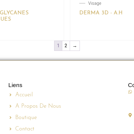
Visage
GLYCANES
DERMA 3D - A.H
UES
1
2
→
Liens
Co
Accueil
A Propos De Nous
Boutique
Contact