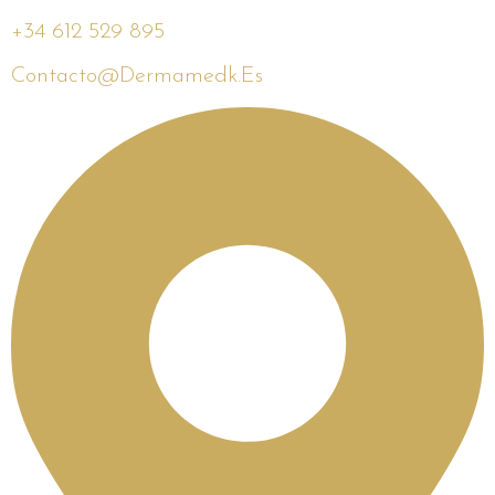
+34 612 529 895
Contacto@dermamedk.es