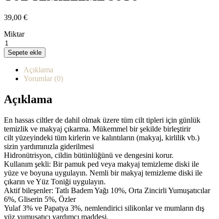
39,00
€
Miktar
LECHE
LIMPIADORA
Sepete ekle
FACIAL
miktar
Açıklama
Yorumlar (0)
Açıklama
En hassas ciltler de dahil olmak üzere tüm cilt tipleri için günlük
temizlik ve makyaj çıkarma. Mükemmel bir şekilde birleştirir
cilt yüzeyindeki tüm kirlerin ve kalıntıların (makyaj, kirlilik vb.)
sizin yardımınızla giderilmesi
Hidronütrisyon, cildin bütünlüğünü ve dengesini korur.
Kullanım şekli: Bir pamuk ped veya makyaj temizleme diski ile
yüze ve boyuna uygulayın. Nemli bir makyaj temizleme diski ile
çıkarın ve Yüz Toniği uygulayın.
Aktif bileşenler: Tatlı Badem Yağı 10%, Orta Zincirli Yumuşatıcılar
6%, Gliserin 5%, Özler
Yulaf 3% ve Papatya 3%, nemlendirici silikonlar ve mumların dış
yüz yumuşatıcı yardımcı maddesi.