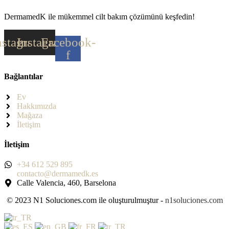
DermamedK ile mükemmel cilt bakım çözümünü keşfedin!
nstagram
Instagram
Facebook-
f
Bağlantılar
Ev
Hakkımızda
Mağaza
İletişim
İletişim
+34 612 529 895
contacto@dermamedk.es
Calle Valencia, 460, Barselona
© 2023 N1 Soluciones.com ile oluşturulmuştur -
n1soluciones.com