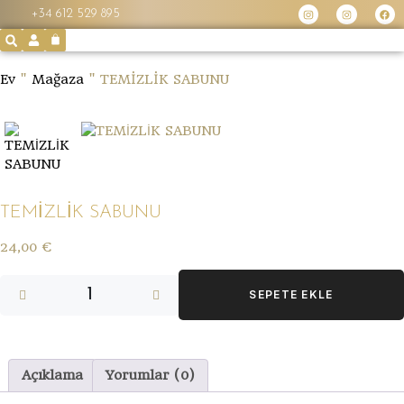
+34 612 529 895
Ev
"
Mağaza
"
TEMİZLİK SABUNU
TEMİZLİK SABUNU
24,00
€
SEPETE EKLE
Açıklama
Yorumlar (0)