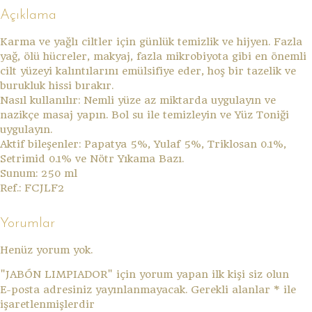
Açıklama
Karma ve yağlı ciltler için günlük temizlik ve hijyen. Fazla
yağ, ölü hücreler, makyaj, fazla mikrobiyota gibi en önemli
cilt yüzeyi kalıntılarını emülsifiye eder, hoş bir tazelik ve
burukluk hissi bırakır.
Nasıl kullanılır: Nemli yüze az miktarda uygulayın ve
nazikçe masaj yapın. Bol su ile temizleyin ve Yüz Toniği
uygulayın.
Aktif bileşenler: Papatya 5%, Yulaf 5%, Triklosan 0.1%,
Setrimid 0.1% ve Nötr Yıkama Bazı.
Sunum: 250 ml
Ref.: FCJLF2
Yorumlar
Henüz yorum yok.
"JABÓN LIMPIADOR" için yorum yapan ilk kişi siz olun
E-posta adresiniz yayınlanmayacak.
Gerekli alanlar
*
ile
işaretlenmişlerdir