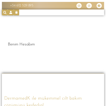
+34 612 529 895
Benim Hesabım
DermamedK ile mükemmel cilt bakım
çözümünü keşfedin!